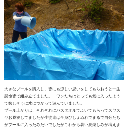
0743-78-0626
受付 9:00～17:00(土日祝休み)
メールでお問い合わせ
大きなプールを購入し、皆にも涼しい思いをしてもらおうと一生
懸命皆で組み立てました。 ワンたちはとっても気に入ったよう
で嬉しそうに水につかって遊んでいました。
プール上がりは、それぞれにバスタオルでふいてもらってスヤス
ヤお昼寝してましたが生徒達は全身びしょぬれでまるで自分たち
がプールに入ったみたいでしたがこれから暑い夏楽しみが増えま