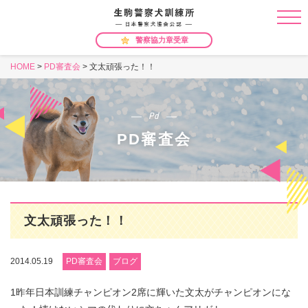
警察協力章受章
HOME
>
PD審査会
>
文太頑張った！！
Pd
PD審査会
文太頑張った！！
2014.05.19
PD審査会
ブログ
1昨年日本訓練チャンピオン2席に輝いた文太がチャンピオンにな