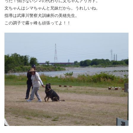
った！情けないシマの代わりに文ちゃんアリガト。
文ちゃんはシマちゃんと兄妹だから。うれしいね。
指導は武庫川警察犬訓練所の美穂先生。
この調子で霧ヶ峰も頑張ってよ！！
0743-78-0626
受付 9:00～17:00(土日祝休み)
メールでお問い合わせ