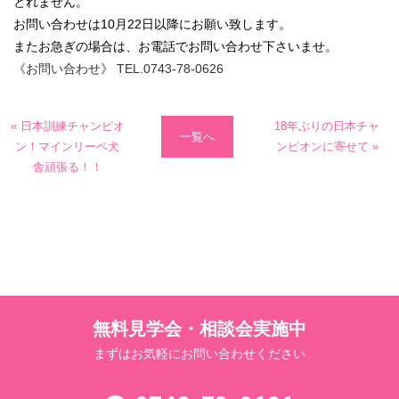
とれません。
お問い合わせは10月22日以降にお願い致します。
またお急ぎの場合は、お電話でお問い合わせ下さいませ。
《お問い合わせ》 TEL.0743-78-0626
« 日本訓練チャンピオ
18年ぶりの日本チャ
0743-78-0626
一覧へ
ン！マインリーベ犬
ンピオンに寄せて »
舎頑張る！！
受付 9:00～17:00(土日祝休み)
メールでお問い合わせ
無料見学会・相談会実施中
まずはお気軽にお問い合わせください