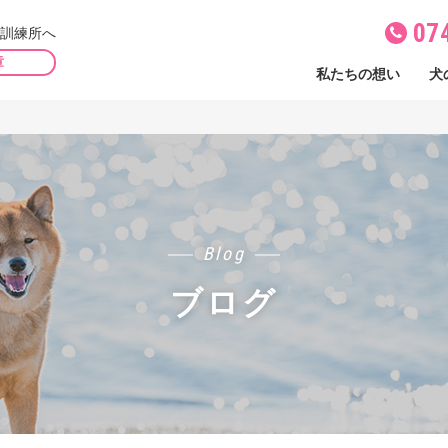
07
訓練所へ
章
私たちの想い
犬
Blog
ブログ